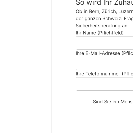
So wird Ihr Zuha
Ob in Bern, Zürich, Luzer
der ganzen Schweiz: Frage
Sicherheitsberatung an!
Ihr Name (Pflichtfeld)
Ihre E-Mail-Adresse (Pflic
Ihre Telefonnummer (Pflic
Sind Sie ein Men
S
i
n