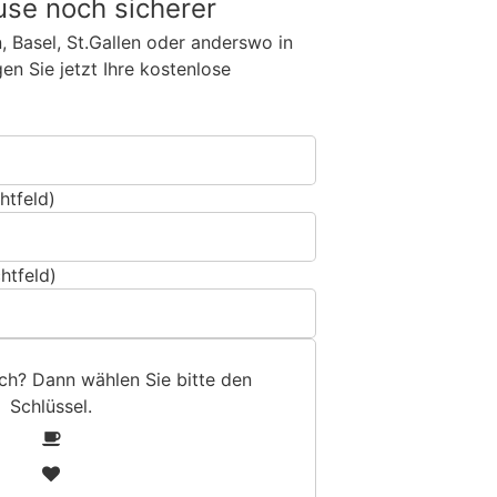
use noch sicherer
n, Basel, St.Gallen oder anderswo in
n Sie jetzt Ihre kostenlose
htfeld)
htfeld)
sch? Dann wählen Sie bitte
den
Schlüssel
.
1
2