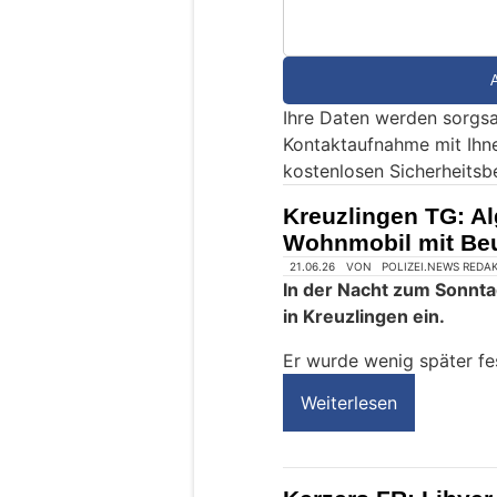
d
S
i
e
Ihre Daten werden sorgsa
e
Kontaktaufnahme mit Ihn
i
kostenlosen Sicherheitsb
n
M
Kreuzlingen TG: Al
e
Wohnmobil mit Beu
n
s
c
h
?
D
a
n
n
w