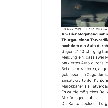
09.07.25
VON
POLIZEI.NEWS REDA
Am Dienstagabend nahme
Thurgau einen Tatverdäc
nachdem ein Auto durch
Gegen 21.40 Uhr ging bei
Meldung ein, dass zwei M
parkiertes Auto durchsuc
Bei einem weiteren, abge
geblieben. Im Zuge der s
Einsatzkräfte der Kanton
Marokkaner als Tatverdäc
Es wurde mögliches Delikt
Abklärungen laufen.
Die Kantonspolizei Thurga