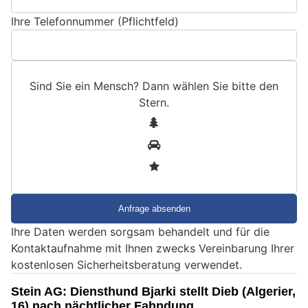
Ihre Telefonnummer (Pflichtfeld)
Sind Sie ein Mensch? Dann wählen Sie bitte
den
Stern
.
S
1
i
2
n
3
d
S
i
e
Ihre Daten werden sorgsam behandelt und für die
e
Kontaktaufnahme mit Ihnen zwecks Vereinbarung Ihrer
i
kostenlosen Sicherheitsberatung verwendet.
n
M
Stein AG: Diensthund Bjarki stellt Dieb (Algerier,
e
16) nach nächtlicher Fahndung