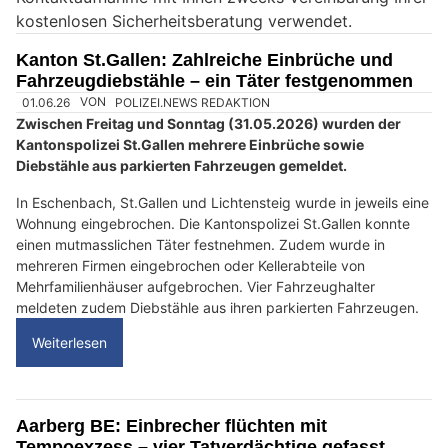
i
kostenlosen Sicherheitsberatung verwendet.
n
M
Kanton St.Gallen: Zahlreiche Einbrüche und
e
Fahrzeugdiebstähle – ein Täter festgenommen
n
s
c
h
?
D
a
n
n
w
ä
h
01.06.26
VON
POLIZEI.NEWS REDAKTION
l
Zwischen Freitag und Sonntag (31.05.2026) wurden der
e
Kantonspolizei St.Gallen mehrere Einbrüche sowie
n
Diebstähle aus parkierten Fahrzeugen gemeldet.