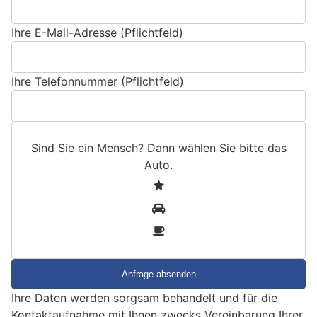
Ihre E-Mail-Adresse (Pflichtfeld)
Ihre Telefonnummer (Pflichtfeld)
Sind Sie ein Mensch? Dann wählen Sie bitte
das
Auto
.
S
1
i
2
n
3
d
S
i
e
Ihre Daten werden sorgsam behandelt und für die
e
Kontaktaufnahme mit Ihnen zwecks Vereinbarung Ihrer