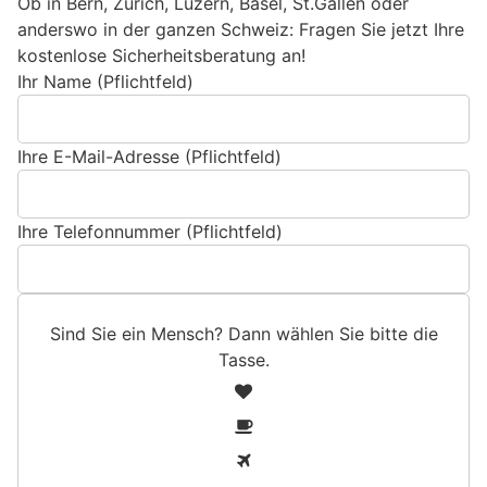
Ob in Bern, Zürich, Luzern, Basel, St.Gallen oder
anderswo in der ganzen Schweiz: Fragen Sie jetzt Ihre
kostenlose Sicherheitsberatung an!
Ihr Name (Pflichtfeld)
Ihre E-Mail-Adresse (Pflichtfeld)
Ihre Telefonnummer (Pflichtfeld)
Sind Sie ein Mensch? Dann wählen Sie bitte
die
Tasse
.
S
1
i
2
n
3
d