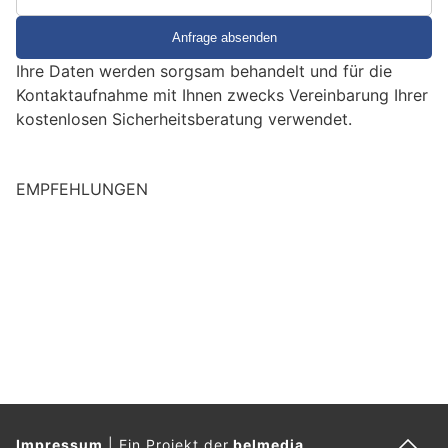
S
i
e
Ihre Daten werden sorgsam behandelt und für die
e
Kontaktaufnahme mit Ihnen zwecks Vereinbarung Ihrer
i
kostenlosen Sicherheitsberatung verwendet.
n
M
e
EMPFEHLUNGEN
n
s
c
h
?
D
a
n
n
w
ä
Impressum
|
Ein Projekt der
belmedia