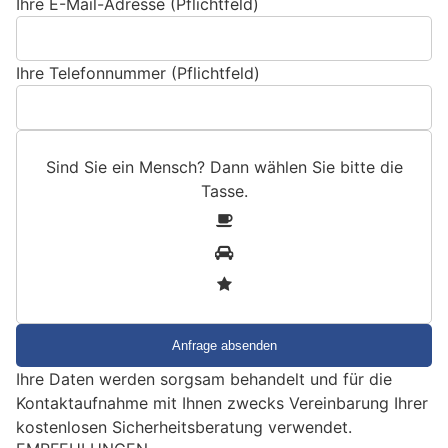
Ihre E-Mail-Adresse (Pflichtfeld)
Ihre Telefonnummer (Pflichtfeld)
Sind Sie ein Mensch? Dann wählen Sie bitte
die
Tasse
.
S
1
i
2
n
3
d
S
i
e
Ihre Daten werden sorgsam behandelt und für die
e
Kontaktaufnahme mit Ihnen zwecks Vereinbarung Ihrer
i
kostenlosen Sicherheitsberatung verwendet.
n