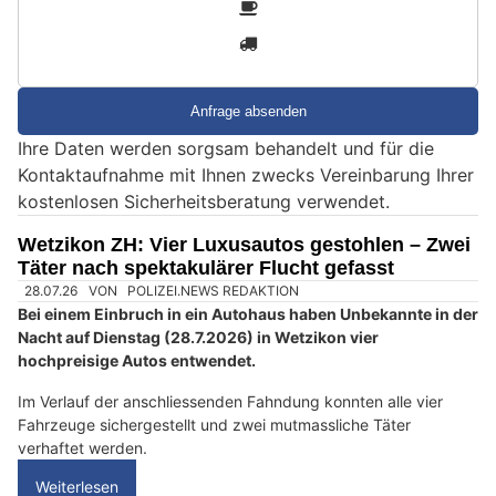
2
n
3
d
S
i
e
Ihre Daten werden sorgsam behandelt und für die
e
Kontaktaufnahme mit Ihnen zwecks Vereinbarung Ihrer
i
kostenlosen Sicherheitsberatung verwendet.
n
M
Wetzikon ZH: Vier Luxusautos gestohlen – Zwei
e
Täter nach spektakulärer Flucht gefasst
n
s
c
h
?
D
a
n