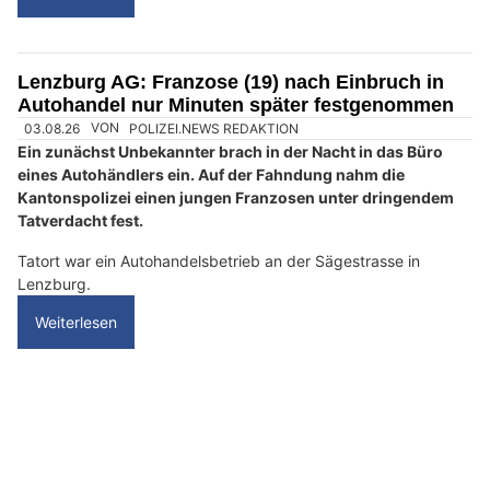
n
w
ä
h
l
e
28.07.26
VON
POLIZEI.NEWS REDAKTION
n
Bei einem Einbruch in ein Autohaus haben Unbekannte in der
S
Nacht auf Dienstag (28.7.2026) in Wetzikon vier
hochpreisige Autos entwendet.
i
e
Im Verlauf der anschliessenden Fahndung konnten alle vier
b
Fahrzeuge sichergestellt und zwei mutmassliche Täter
i
verhaftet werden.
t
Weiterlesen
t
e
d
e
Lenzburg AG: Franzose (19) nach Einbruch in
Autohandel nur Minuten später festgenommen
n
03.08.26
VON
POLIZEI.NEWS REDAKTION
L