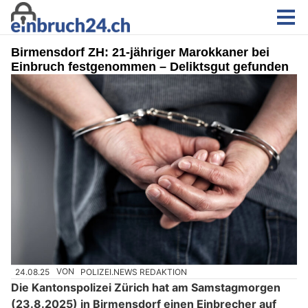
Birmensdorf ZH: 21-jähriger Marokkaner bei
Einbruch festgenommen – Deliktsgut gefunden
24.08.25
VON
POLIZEI.NEWS REDAKTION
Die Kantonspolizei Zürich hat am Samstagmorgen
(23.8.2025) in Birmensdorf einen Einbrecher auf