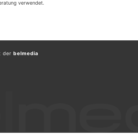
eratung verwendet.
G: Rumäne (16) nach
garage festgenommen
KTION
 auf Dienstag (04.08.2026) hat die
n nach einem
Einbruch in eine
hrigen Jugendlichen festgenommen.
 Zutritt zum Betrieb verschafft und
zu starten. Die zweite Person konnte
chschaden von rund 5'000 Franken.
iebe nach wilder Flucht mit
en festgenommen
KTION
ich hat am Mittwochmorgen