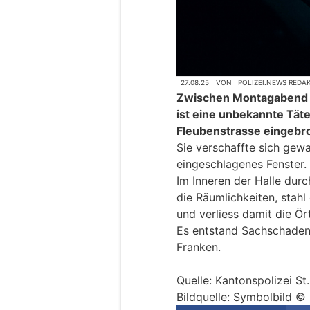
27.08.25
VON
POLIZEI.NEWS REDA
Zwischen Montagabend 
ist eine unbekannte Täte
Fleubenstrasse eingebr
Sie verschaffte sich gewa
eingeschlagenes Fenster.
Im Inneren der Halle dur
die Räumlichkeiten, stahl
und verliess damit die Ör
Es entstand Sachschaden
Franken.
Quelle: Kantonspolizei St.
Bildquelle: Symbolbild © 