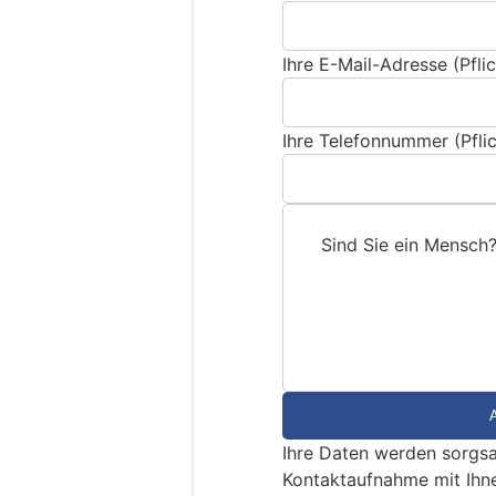
Ihre E-Mail-Adresse (Pflic
Ihre Telefonnummer (Pflic
Sind Sie ein Mensch
S
i
n
d
S
i
e
Ihre Daten werden sorgsa
e
Kontaktaufnahme mit Ihn
i