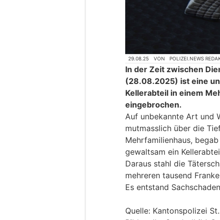
29.08.25
VON
POLIZEI.NEWS REDA
In der Zeit zwischen D
(28.08.2025) ist eine un
Kellerabteil in einem M
eingebrochen.
Auf unbekannte Art und W
mutmasslich über die Ti
Mehrfamilienhaus, begab 
gewaltsam ein Kellerabteil
Daraus stahl die Tätersc
mehreren tausend Franke
Es entstand Sachschaden
Quelle: Kantonspolizei St.