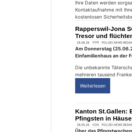
Ihre Daten werden sorgsa
e
Kontaktaufnahme mit Ihn
i
kostenlosen Sicherheitsb
n
M
Rapperswil-Jona S
e
Tresor und flücht
n
s
c
h
?
D
a
n
n
w
ä
h
l
e