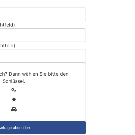
htfeld)
htfeld)
sch? Dann wählen Sie bitte
den
Schlüssel
.
1
2
3