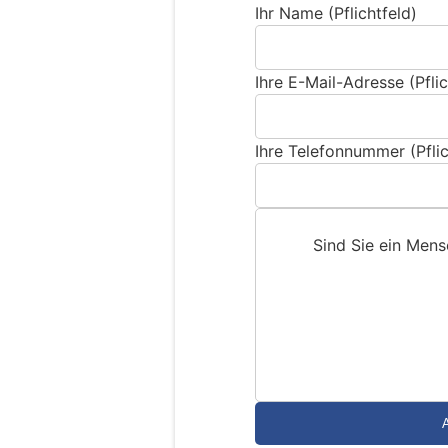
Ihr Name (Pflichtfeld)
Ihre E-Mail-Adresse (Pflic
Ihre Telefonnummer (Pflic
Sind Sie ein Men
S
i
n
d
S
i
e