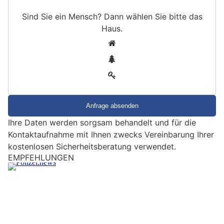
Sind Sie ein Mensch? Dann wählen Sie bitte
das
Haus
.
S
1
i
2
n
3
d
S
i
e
Ihre Daten werden sorgsam behandelt und für die
e
Kontaktaufnahme mit Ihnen zwecks Vereinbarung Ihrer
i
kostenlosen Sicherheitsberatung verwendet.
n
M
St.Gallen: Mehrere Einbrüche im Kanton –
e
Tunesier nach Bootsdiebstahl gefasst
n
12.05.26
VON
POLIZEI.NEWS REDAKTION
s
Zwischen Samstagabend und Dienstagmorgen (12.05.2026)
c
ist es zu mehreren Einbruch- und Einschleichdiebstählen im
Kanton St.Gallen gekommen.
h