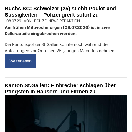
M
Buchs SG: Schweizer (25) stiehlt Poulet und
e
Süssigkeiten – Polizei greift sofort zu
n
s
c
h
?
D
a
n
n
w
ä
h
08.07.26
VON
POLIZEI.NEWS REDAKTION
l
Am frühen Mittwochmorgen (08.07.2026) ist in zwei
e
Kellerabteile eingebrochen worden.
n
S
Die Kantonspolizei St.Gallen konnte noch während der