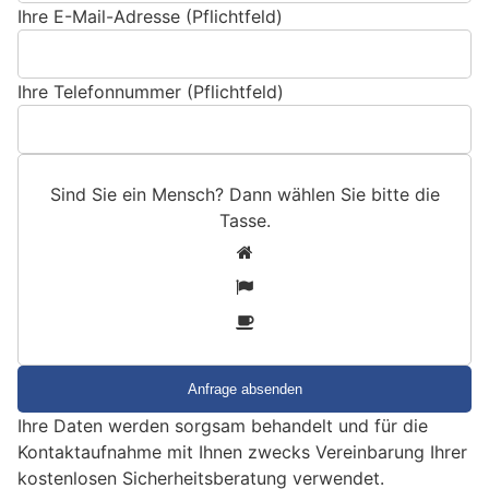
Ihre E-Mail-Adresse (Pflichtfeld)
Ihre Telefonnummer (Pflichtfeld)
Sind Sie ein Mensch? Dann wählen Sie bitte
die
Tasse
.
S
1
i
2
n
3
d
S
i
e
Ihre Daten werden sorgsam behandelt und für die
e
Kontaktaufnahme mit Ihnen zwecks Vereinbarung Ihrer
i
kostenlosen Sicherheitsberatung verwendet.
n