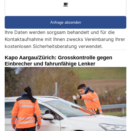
3
d
S
i
e
Ihre Daten werden sorgsam behandelt und für die
e
Kontaktaufnahme mit Ihnen zwecks Vereinbarung Ihrer
i
kostenlosen Sicherheitsberatung verwendet.
n
M
Kapo Aargau/Zürich: Grosskontrolle gegen
e
Einbrecher und fahrunfähige Lenker
n
s
c
h
?
D
a
n
n