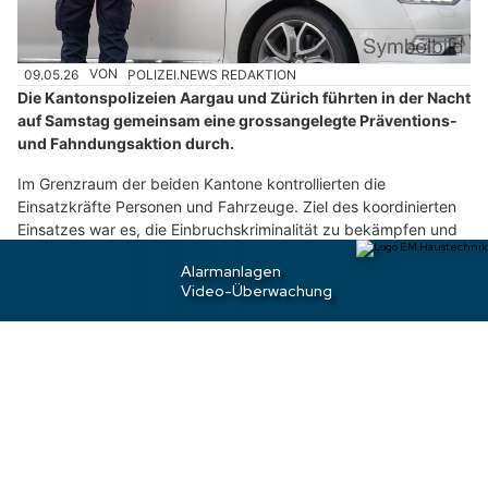
w
ä
h
09.05.26
VON
POLIZEI.NEWS REDAKTION
l
Die Kantonspolizeien Aargau und Zürich führten in der Nacht
e
auf Samstag gemeinsam eine grossangelegte Präventions-
n
und Fahndungsaktion durch.
S
i
Im Grenzraum der beiden Kantone kontrollierten die
Einsatzkräfte Personen und Fahrzeuge. Ziel des koordinierten
e
Einsatzes war es, die Einbruchskriminalität zu bekämpfen und
b
die Verkehrssicherheit zu erhöhen.
i
t
Weiterlesen
t
e
d
Weiach ZH: Zoll entdeckt Goldvreneli und
e
Einbruchswerkzeug bei Fahrzeugkontrolle
n
S
c