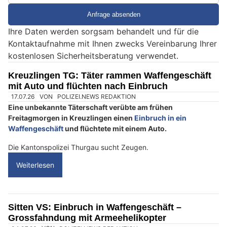
i
e
Ihre Daten werden sorgsam behandelt und für die
e
Kontaktaufnahme mit Ihnen zwecks Vereinbarung Ihrer
i
kostenlosen Sicherheitsberatung verwendet.
n
M
Kreuzlingen TG: Täter rammen Waffengeschäft
e
mit Auto und flüchten nach Einbruch
n
s
c
h
?
D
a
n
n
w
ä