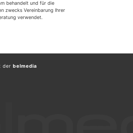
m behandelt und für die
en zwecks Vereinbarung Ihrer
eratung verwendet.
änische Einbrecher auf
t – über 10'000 Fr. Beute
KTION
ch hat am Mittwochnachmittag
ur zwei Männer nach einem
Einbruch
rhaftet.
ete eine Bewohnerin der
nspolizei Zürich verdächtige
milienhaus.
er nach Rammbock-Einbruch