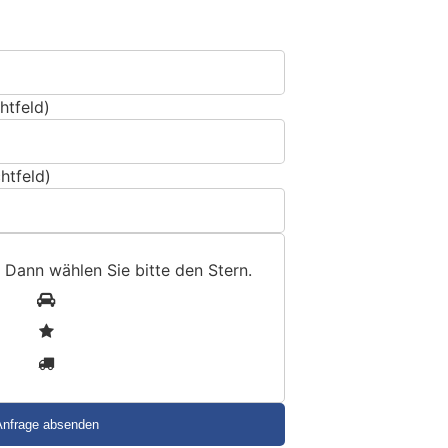
htfeld)
htfeld)
 Dann wählen Sie bitte
den Stern
.
1
2
3