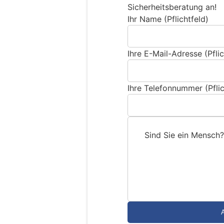
Sicherheitsberatung an!
Ihr Name (Pflichtfeld)
Ihre E-Mail-Adresse (Pflic
Ihre Telefonnummer (Pflic
Sind Sie ein Mensch?
S
i
n
d
S
i
e