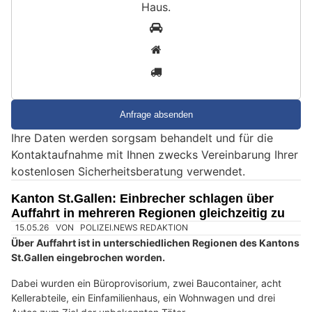
Haus
.
S
1
i
2
n
3
d
S
i
e
Ihre Daten werden sorgsam behandelt und für die
e
Kontaktaufnahme mit Ihnen zwecks Vereinbarung Ihrer
i
kostenlosen Sicherheitsberatung verwendet.
n
M
Kanton St.Gallen: Einbrecher schlagen über
e
Auffahrt in mehreren Regionen gleichzeitig zu
n
s
c
h
?
D