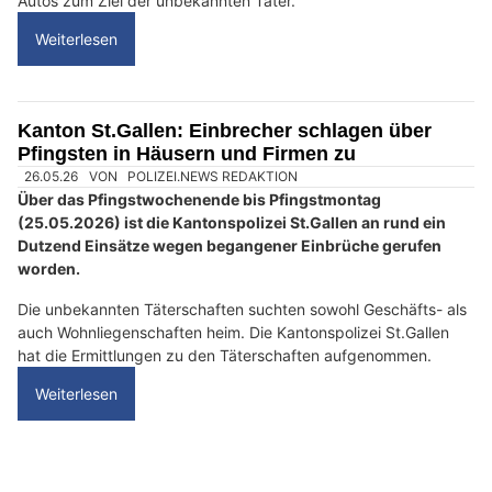
a
n
n
w
ä
h
15.05.26
VON
POLIZEI.NEWS REDAKTION
l
Über Auffahrt ist in unterschiedlichen Regionen des Kantons
e
St.Gallen eingebrochen worden.
n
S
Dabei wurden ein Büroprovisorium, zwei Baucontainer, acht
i
Kellerabteile, ein Einfamilienhaus, ein Wohnwagen und drei
Autos zum Ziel der unbekannten Täter.
e
b
Weiterlesen
i
t
t
Kanton St.Gallen: Einbrecher schlagen über
e
Pfingsten in Häusern und Firmen zu
d