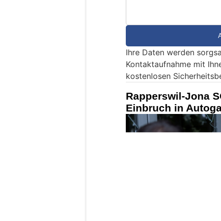
d
S
i
e
Ihre Daten werden sorgsa
e
Kontaktaufnahme mit Ihn
i
kostenlosen Sicherheitsb
n
M
Rapperswil-Jona S
e
Einbruch in Auto
n
s
c
h
?
D
a
n
n
w