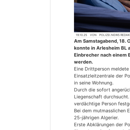
19.10.25
VON
POLIZEI.NEWS REDA
Am Samstagabend, 18. O
konnte in Arlesheim BL
Einbrecher nach einem 
werden.
Eine Drittperson meldete
Einsatzleitzentrale der P
in seine Wohnung.
Durch die sofort angerück
Liegenschaft durchsucht.
verdächtige Person fest
Bei dem mutmasslichen Ei
25-jährigen Algerier.
Erste Abklärungen der Po