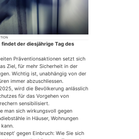
KTION
ndet der diesjährige Tag des
iten Präventionsaktionen setzt sich
s Ziel, für mehr Sicherheit in der
rgen. Wichtig ist, unabhängig von der
Türen immer abzuschliessen.
025, wird die Bevölkerung anlässlich
chutzes für das Vorgehen von
echern sensibilisiert.
wie man sich wirkungsvoll gegen
hdiebstähle in Häuser, Wohnungen
 kann.
ezept’ gegen Einbruch: Wie Sie sich