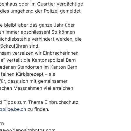
penhaus oder im Quartier verdächtige
 dies umgehend der Polizei gemeldet
 bleibt aber das ganze Jahr über
ren immer abschliessen! So können
ichdiebstähle verhindert werden, die
rückzuführen sind.
sam versalzen wir Einbrecherinnen
“ verteilt die Kantonspolizei Bern
iedenen Standorten im Kanton Bern
 feinen Kürbisrezept – als
ür, dass sich mit gemeinsamer
achen Massnahmen viel erreichen
nd Tipps zum Thema Einbruchschutz
police.be.ch
zu finden.
rn
© aa-w/depositphotos.com