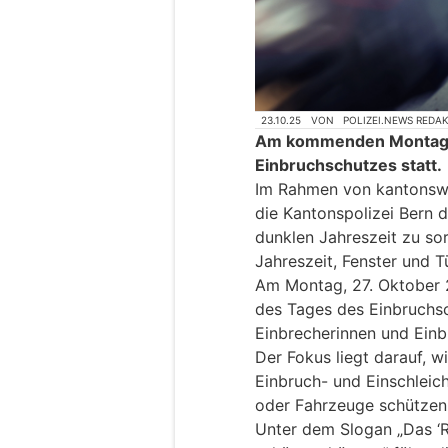
23.10.25
VON
POLIZEI.NEWS REDA
Am kommenden Montag fi
Einbruchschutzes statt.
Im Rahmen von kantonswe
die Kantonspolizei Bern da
dunklen Jahreszeit zu so
Jahreszeit, Fenster und 
Am Montag, 27. Oktober 2
des Tages des Einbruchs
Einbrecherinnen und Einbr
Der Fokus liegt darauf, 
Einbruch- und Einschleic
oder Fahrzeuge schützen
Unter dem Slogan „Das ‘R