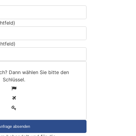
htfeld)
htfeld)
sch? Dann wählen Sie bitte
den
Schlüssel
.
1
2
3