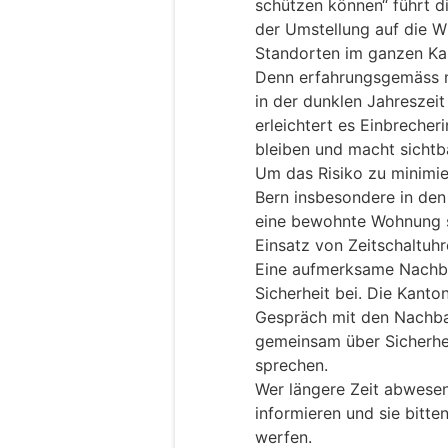
schützen können“ führt d
der Umstellung auf die W
Standorten im ganzen Ka
Denn erfahrungsgemäss n
in der dunklen Jahreszei
erleichtert es Einbreche
bleiben und macht sichtba
Um das Risiko zu minimie
Bern insbesondere in de
eine bewohnte Wohnung s
Einsatz von Zeitschaltuhr
Eine aufmerksame Nachbar
Sicherheit bei. Die Kanton
Gespräch mit den Nachba
gemeinsam über Sicherhe
sprechen.
Wer längere Zeit abwesend
informieren und sie bitte
werfen.