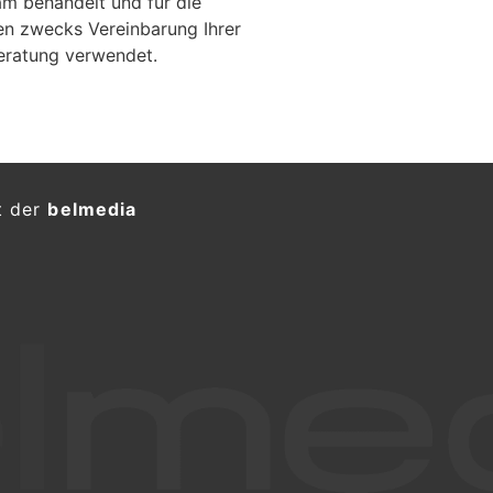
m behandelt und für die
en zwecks Vereinbarung Ihrer
eratung verwendet.
cher flüchten mit
 Tatverdächtige gefasst