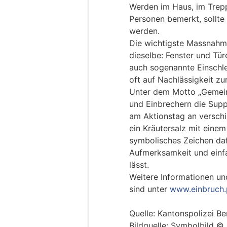
Werden im Haus, im Trep
Personen bemerkt, sollte
werden.
Die wichtigste Massnahme
dieselbe: Fenster und Tü
auch sogenannte Einschle
oft auf Nachlässigkeit zu
Unter dem Motto „Gemein
und Einbrechern die Suppe
am Aktionstag an versch
ein Kräutersalz mit einem
symbolisches Zeichen daf
Aufmerksamkeit und einf
lässt.
Weitere Informationen u
sind unter
www.einbruch.
Quelle: Kantonspolizei Be
Bildquelle: Symbolbild 