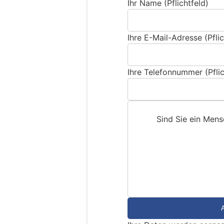
Ihr Name (Pflichtfeld)
Ihre E-Mail-Adresse (Pflic
Ihre Telefonnummer (Pflic
Sind Sie ein Men
S
i
n
d
S
i
e