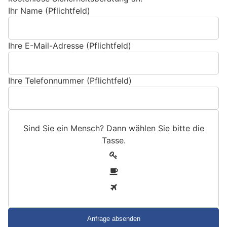
Ihr Name (Pflichtfeld)
Ihre E-Mail-Adresse (Pflichtfeld)
Ihre Telefonnummer (Pflichtfeld)
Sind Sie ein Mensch? Dann wählen Sie bitte
die
Tasse
.
S
1
i
2
n
3
d
S
i
e