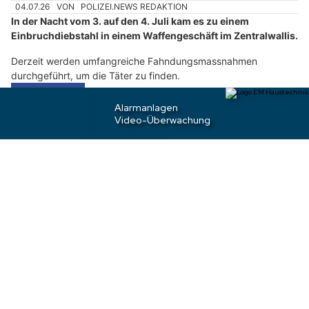
e
04.07.26
VON
POLIZEI.NEWS REDAKTION
n
In der Nacht vom 3. auf den 4. Juli kam es zu einem
S
Einbruchdiebstahl in einem Waffengeschäft im Zentralwallis.
i
Derzeit werden umfangreiche Fahndungsmassnahmen
e
durchgeführt, um die Täter zu finden.
b
Weiterlesen
i
t
t
e
Mosen LU: Polizeihund Halen führt Ermittler zu
d
drei mutmasslichen Einbrechern aus Kosovo
i
e
T
a
s
s
e
.