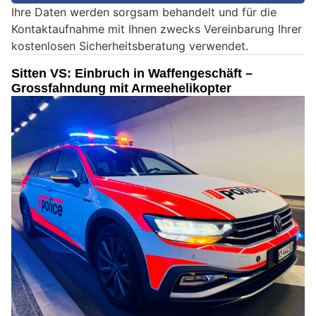
Ihre Daten werden sorgsam behandelt und für die
e
Kontaktaufnahme mit Ihnen zwecks Vereinbarung Ihrer
i
kostenlosen Sicherheitsberatung verwendet.
n
M
Sitten VS: Einbruch in Waffengeschäft –
e
Grossfahndung mit Armeehelikopter
n
s
c
h
?
D
a
n
n
w
ä
h
l