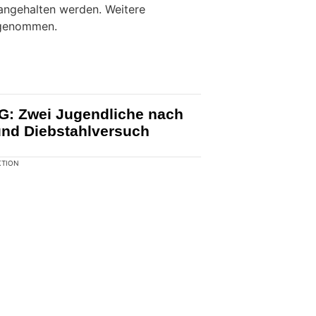
KTION
vier Personen versucht, in
iebstahl zu verüben.
er
Kantonspolizei Neuenburg
konnten
angehalten werden. Weitere
fgenommen.