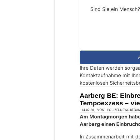
Sind Sie ein Mensch?
S
i
n
d
S
i
e
Ihre Daten werden sorgsa
e
Kontaktaufnahme mit Ihn
i
kostenlosen Sicherheitsb
n
M
Aarberg BE: Einbre
e
Tempoexzess – vier
n
s
c
h
?