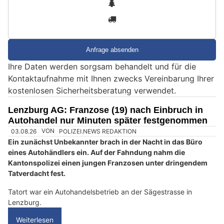
2
n
3
d
S
i
e
Ihre Daten werden sorgsam behandelt und für die
e
Kontaktaufnahme mit Ihnen zwecks Vereinbarung Ihrer
i
kostenlosen Sicherheitsberatung verwendet.
n
M
Lenzburg AG: Franzose (19) nach Einbruch in
e
Autohandel nur Minuten später festgenommen
n
s
c
h
?
D
a
n