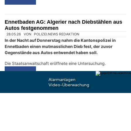
n
w
ä
h
l
03.08.26
VON
POLIZEI.NEWS REDAKTION
e
Ein zunächst Unbekannter brach in der Nacht in das Büro
n
eines Autohändlers ein. Auf der Fahndung nahm die
S
Kantonspolizei einen jungen Franzosen unter dringendem
i
Tatverdacht fest.
e
Tatort war ein Autohandelsbetrieb an der Sägestrasse in
b
Lenzburg.
i
t
Weiterlesen
t
e
d
Ennetbaden AG: Algerier nach Diebstählen aus
e
Autos festgenommen
n
B