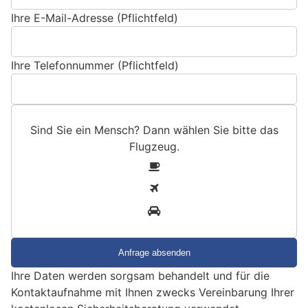
Ihre E-Mail-Adresse (Pflichtfeld)
Ihre Telefonnummer (Pflichtfeld)
Sind Sie ein Mensch? Dann wählen Sie bitte
das
Flugzeug
.
S
1
i
2
n
3
d
S
i
e
Ihre Daten werden sorgsam behandelt und für die
e
Kontaktaufnahme mit Ihnen zwecks Vereinbarung Ihrer
i