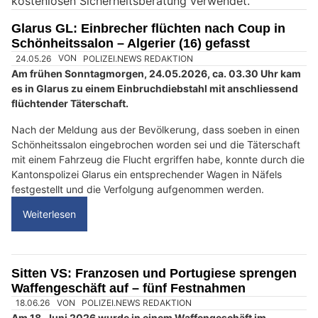
kostenlosen Sicherheitsberatung verwendet.
n
M
Glarus GL: Einbrecher flüchten nach Coup in
e
Schönheitssalon – Algerier (16) gefasst
n
s
c
h
?
D
a
n
n
w
ä
h
l
e
n
S