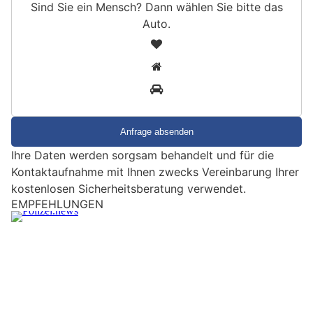
Sind Sie ein Mensch? Dann wählen Sie bitte
das
Auto
.
S
1
i
2
n
3
d
S
i
e
Ihre Daten werden sorgsam behandelt und für die
e
Kontaktaufnahme mit Ihnen zwecks Vereinbarung Ihrer
i
kostenlosen Sicherheitsberatung verwendet.
n
M
St.Gallen: Mehrere Einbrüche im Kanton –
e
Tunesier nach Bootsdiebstahl gefasst
n
s
c
h
?