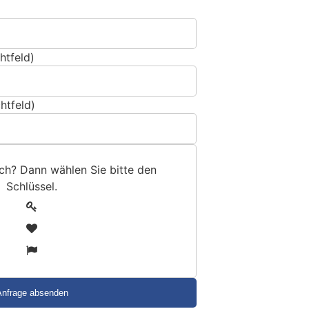
htfeld)
htfeld)
sch? Dann wählen Sie bitte
den
Schlüssel
.
1
2
3