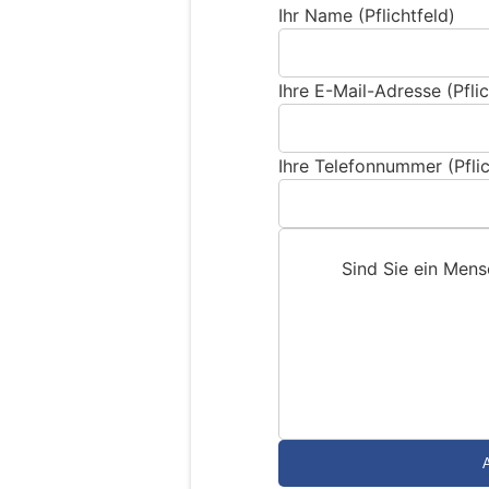
Ihr Name (Pflichtfeld)
Ihre E-Mail-Adresse (Pflic
Ihre Telefonnummer (Pflic
Sind Sie ein Men
S
i
n
d
S
i
e