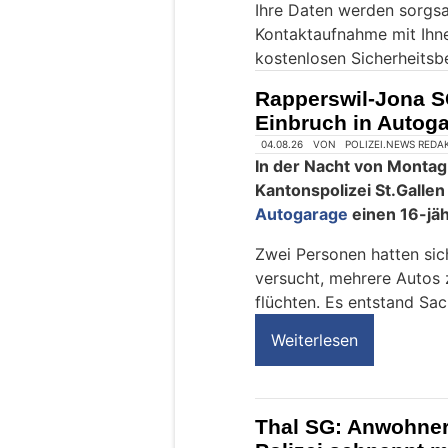
Ihre Daten werden sorgsa
e
Kontaktaufnahme mit Ihn
i
kostenlosen Sicherheitsb
n
M
Rapperswil-Jona S
e
Einbruch in Auto
n
s
c
h
?
D
a
n
n
w
ä
h
l
e