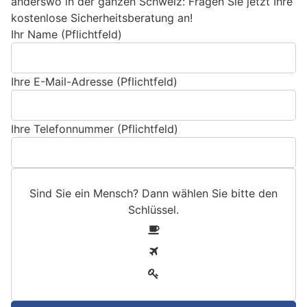
anderswo in der ganzen Schweiz: Fragen Sie jetzt Ihre
kostenlose Sicherheitsberatung an!
Ihr Name (Pflichtfeld)
Ihre E-Mail-Adresse (Pflichtfeld)
Ihre Telefonnummer (Pflichtfeld)
Sind Sie ein Mensch? Dann wählen Sie bitte
den
Schlüssel
.
S
1
i
2
n
3
d
S