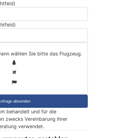
htfeld)
htfeld)
Dann wählen Sie bitte
das Flugzeug
.
1
2
3
m behandelt und für die
en zwecks Vereinbarung Ihrer
eratung verwendet.