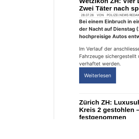
Wetzikon ZH: Vier
e
Zwei Täter nach sp
n
s
c
h
?
D
a
n
n
w
ä
h
l
e
n
S
28.07.26
VON
POLIZEI.NEWS REDA
i
Bei einem Einbruch in e
e