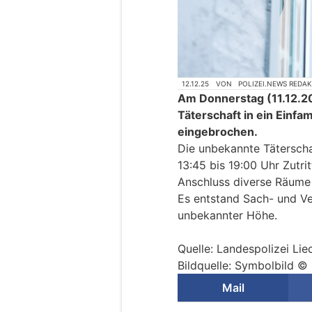
12.12.25
VON
POLIZEI.NEWS REDA
Am Donnerstag (11.12.20
Täterschaft in ein Einfa
eingebrochen.
Die unbekannte Täterscha
13:45 bis 19:00 Uhr Zutr
Anschluss diverse Räume
Es entstand Sach- und V
unbekannter Höhe.
Quelle: Landespolizei Lie
Bildquelle: Symbolbild 
Mail