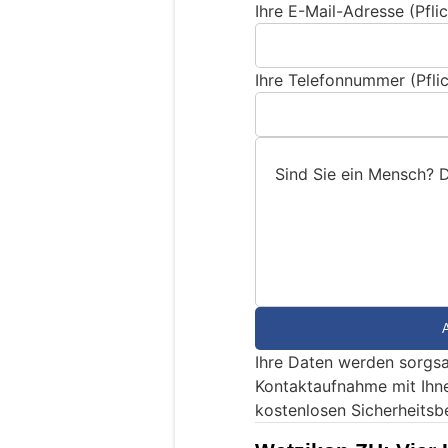
Ihre E-Mail-Adresse (Pflic
Ihre Telefonnummer (Pflic
Sind Sie ein Mensch? 
S
i
n
d
S
i
e
Ihre Daten werden sorgsa
e
Kontaktaufnahme mit Ihn
i
kostenlosen Sicherheitsb
n
M