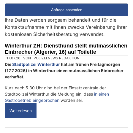
i
e
Ihre Daten werden sorgsam behandelt und für die
e
Kontaktaufnahme mit Ihnen zwecks Vereinbarung Ihrer
i
kostenlosen Sicherheitsberatung verwendet.
n
M
Winterthur ZH: Diensthund stellt mutmasslichen
e
Einbrecher (Algerier, 16) auf Toilette
n
17.07.26
VON
POLIZEI.NEWS REDAKTION
s
Die
Stadtpolizei Winterthur
hat am frühen Freitagmorgen
c
(17.7.2026) in Winterthur einen mutmasslichen Einbrecher
verhaftet.
h
?
Kurz nach 5.30 Uhr ging bei der Einsatzzentrale der
D
Stadtpolizei Winterthur die Meldung ein, dass
in einen
a
Gastrobetrieb eingebrochen
worden sei.
n
Weiterlesen
n
w
ä