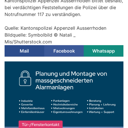
Kantonspolizei Appenzell Ausserrhoden bittet deshalb,
bei verdächtigen Feststellungen die Polizei über die
Notrufnummer 117 zu verständigen.
Quelle: Kantonspolizei Appenzell Ausserrhoden
Bildquelle: Symbolbild © Natali _
Mis/Shutterstock.com
Mail
Facebook
Whatsapp