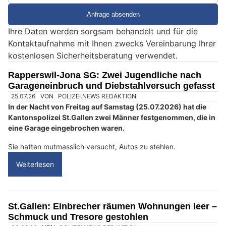
i
e
Ihre Daten werden sorgsam behandelt und für die
e
Kontaktaufnahme mit Ihnen zwecks Vereinbarung Ihrer
i
kostenlosen Sicherheitsberatung verwendet.
n
M
Rapperswil-Jona SG: Zwei Jugendliche nach
e
Garageneinbruch und Diebstahlversuch gefasst
n
s
c
h
?
D
a
n
n
w
ä