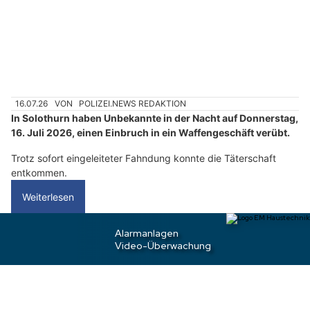
a
n
n
w
ä
h
16.07.26
VON
POLIZEI.NEWS REDAKTION
l
In Solothurn haben Unbekannte in der Nacht auf Donnerstag,
e
16. Juli 2026, einen Einbruch in ein Waffengeschäft verübt.
n
Trotz sofort eingeleiteter Fahndung konnte die Täterschaft
S
entkommen.
i
e
Weiterlesen
b
i
t
Lenzburg AG: Franzose (19) nach Einbruch in
t
Autohandel nur Minuten später festgenommen
e
d