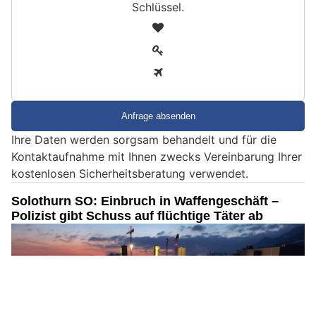
Schlüssel
.
S
1
i
2
n
3
d
S
i
e
Ihre Daten werden sorgsam behandelt und für die
e
Kontaktaufnahme mit Ihnen zwecks Vereinbarung Ihrer
i
kostenlosen Sicherheitsberatung verwendet.
n
M
Solothurn SO: Einbruch in Waffengeschäft –
e
Polizist gibt Schuss auf flüchtige Täter ab
n
s
c
h
?
D