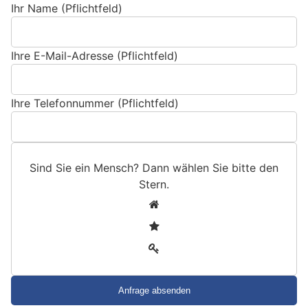
Ihr Name (Pflichtfeld)
Ihre E-Mail-Adresse (Pflichtfeld)
Ihre Telefonnummer (Pflichtfeld)
Sind Sie ein Mensch? Dann wählen Sie bitte
den
Stern
.
S
1
i
2
n
3
d
S
i
e