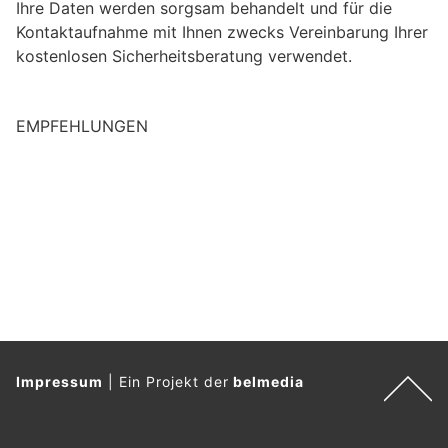
Ihre Daten werden sorgsam behandelt und für die
e
Kontaktaufnahme mit Ihnen zwecks Vereinbarung Ihrer
i
kostenlosen Sicherheitsberatung verwendet.
n
M
e
EMPFEHLUNGEN
n
s
c
h
?
D
a
n
n
w
ä
Impressum
|
Ein Projekt der
belmedia
h
l
e