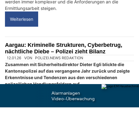
n
n
w
ä
h
23.01.25
VON
POLIZEI.NEWS REDAKTION
l
An der Jahresmedienkonferenz Sicherheit Aargau hat
e
Landammann Dieter Egli mit der Kantonspolizei, der
n
Staatsanwaltschaft und der Jugendanwaltschaft Bilanz über
S
das vergangene Jahr gezogen.
i
Die Sicherheitslage im Kanton Aargau ist herausfordernd: Die
e
Anzahl der Straftaten hat erneut zugenommen, die Fälle
b
werden immer komplexer und die Anforderungen an die
i
Ermittlungsarbeit steigen.
t
Weiterlesen
t
e
d
e
Aargau: Kriminelle Strukturen, Cyberbetrug,
n
nächtliche Diebe – Polizei zieht Bilanz