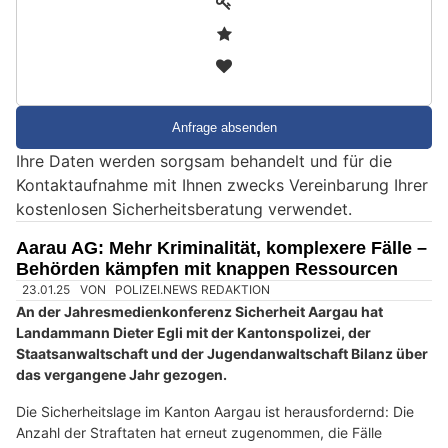
i
2
n
3
d
S
i
e
Ihre Daten werden sorgsam behandelt und für die
e
Kontaktaufnahme mit Ihnen zwecks Vereinbarung Ihrer
i
kostenlosen Sicherheitsberatung verwendet.
n
M
Aarau AG: Mehr Kriminalität, komplexere Fälle –
e
Behörden kämpfen mit knappen Ressourcen
n
s
c
h
?
D
a