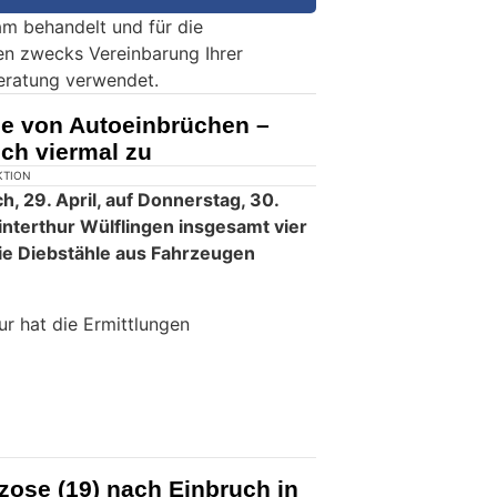
m behandelt und für die
en zwecks Vereinbarung Ihrer
eratung verwendet.
ie von Autoeinbrüchen –
ich viermal zu
KTION
h, 29. April, auf Donnerstag, 30.
interthur Wülflingen insgesamt vier
e Diebstähle aus Fahrzeugen
ur hat die Ermittlungen
zose (19) nach Einbruch in