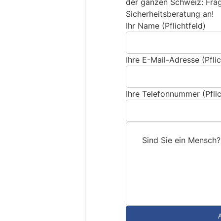
der ganzen Schweiz: Frage
Sicherheitsberatung an!
Ihr Name (Pflichtfeld)
Ihre E-Mail-Adresse (Pflic
Ihre Telefonnummer (Pflic
Sind Sie ein Mensch?
S
i
n
d
S
i