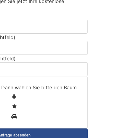
n Sie jetzt Ihre kostenlose
htfeld)
htfeld)
 Dann wählen Sie bitte
den Baum
.
1
2
3