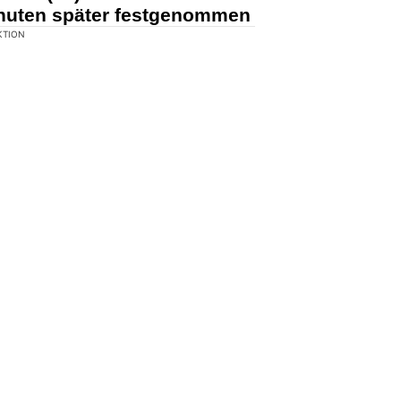
nuten später festgenommen
KTION
r brach in der Nacht in das Büro
 Auf der Fahndung nahm die
ungen Franzosen unter dringendem