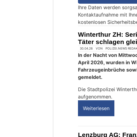
e
Ihre Daten werden sorgsa
e
Kontaktaufnahme mit Ihn
i
kostenlosen Sicherheitsb
n
M
Winterthur ZH: Ser
e
Täter schlagen gle
n
30.04.26
VON
POLIZEI.NEWS REDA
s
In der Nacht von Mittwoc
c
April 2026, wurden in W
h
Fahrzeugeinbrüche sowi
?
gemeldet.
D
a
Die Stadtpolizei Winterth
n
aufgenommen.
n
Weiterlesen
w
ä
h
l
Lenzburg AG: Fran