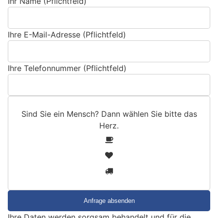
Ihr Name (Pflichtfeld)
Ihre E-Mail-Adresse (Pflichtfeld)
Ihre Telefonnummer (Pflichtfeld)
Sind Sie ein Mensch? Dann wählen Sie bitte
das
Herz
.
S
1
i
2
n
3
d
S
i
e
Ihre Daten werden sorgsam behandelt und für die