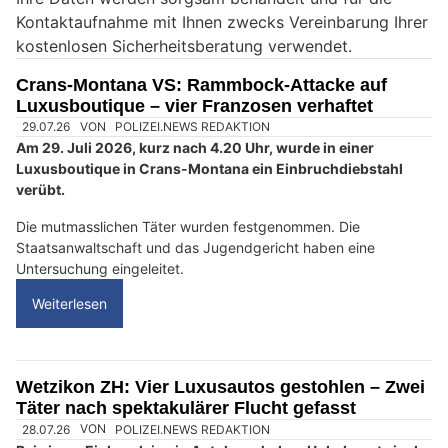
e
Kontaktaufnahme mit Ihnen zwecks Vereinbarung Ihrer
i
kostenlosen Sicherheitsberatung verwendet.
n
M
Crans-Montana VS: Rammbock-Attacke auf
e
Luxusboutique – vier Franzosen verhaftet
n
s
c
h
?
D
a
n
n
w
ä
29.07.26
VON
POLIZEI.NEWS REDAKTION
Am 29. Juli 2026, kurz nach 4.20 Uhr, wurde in einer
h
Luxusboutique in Crans-Montana ein Einbruchdiebstahl
l
verübt.
e