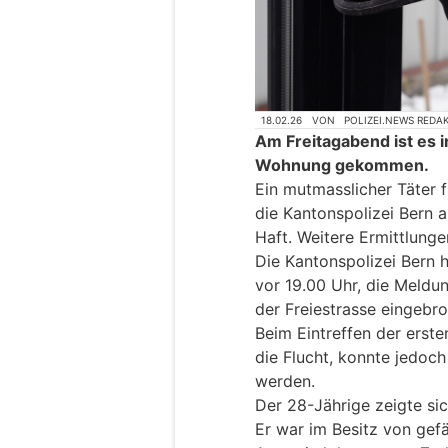
18.02.26
VON
POLIZEI.NEWS REDA
Am Freitagabend ist es i
Wohnung gekommen.
Ein mutmasslicher Täter 
die Kantonspolizei Bern a
Haft. Weitere Ermittlunge
Die Kantonspolizei Bern h
vor 19.00 Uhr, die Meldu
der Freiestrasse eingebr
Beim Eintreffen der ersten
die Flucht, konnte jedoc
werden.
Der 28-Jährige zeigte si
Er war im Besitz von gef