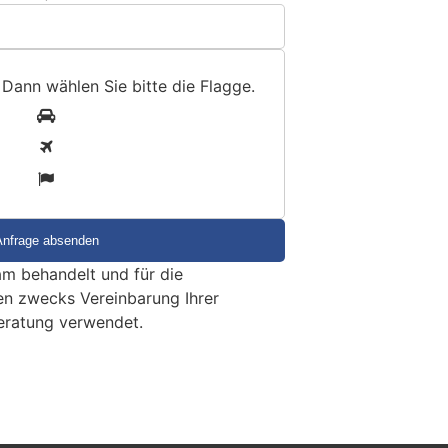
 Dann wählen Sie bitte
die Flagge
.
1
2
3
m behandelt und für die
en zwecks Vereinbarung Ihrer
eratung verwendet.
 Garageneinbruch flüchtet
izei setzt Gummischrot ein
KTION
s in Gampelen zu einem Einbruch in