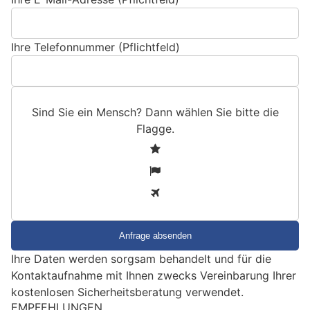
Ihre Telefonnummer (Pflichtfeld)
Sind Sie ein Mensch? Dann wählen Sie bitte
die
Flagge
.
S
1
i
2
n
3
d
S
i
e
Ihre Daten werden sorgsam behandelt und für die
e
Kontaktaufnahme mit Ihnen zwecks Vereinbarung Ihrer
i
kostenlosen Sicherheitsberatung verwendet.
n