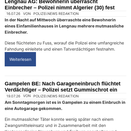
Lengnau AG: Bewohnerin überrascht
e
Einbrecher – Polizei nimmt Algerier (30) fest
n
s
c
h
?
D
a
n
n
w
ä
h
16.07.26
VON
POLIZEI.NEWS REDAKTION
l
In der Nacht auf Mittwoch überraschte eine Bewohnerin
e
eines Einfamilienhauses in Lengnau mehrere mutmassliche
n
Einbrecher.
S
i
Diese flüchteten zu Fuss, worauf die Polizei eine umfangreiche
Fahndung einleitete und einen Tatverdächtigen festnahm.