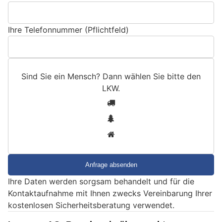
Ihre Telefonnummer (Pflichtfeld)
Sind Sie ein Mensch? Dann wählen Sie bitte
den
LKW
.
S
1
i
2
n
3
d
S
i
e
Ihre Daten werden sorgsam behandelt und für die
e
Kontaktaufnahme mit Ihnen zwecks Vereinbarung Ihrer
i
kostenlosen Sicherheitsberatung verwendet.
n
M