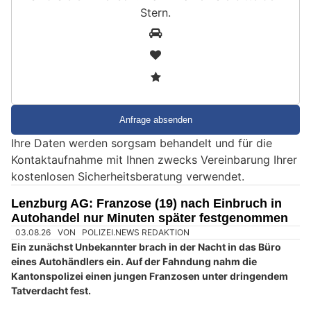
Stern
.
S
1
i
2
n
3
d
S
i
e
Ihre Daten werden sorgsam behandelt und für die
e
Kontaktaufnahme mit Ihnen zwecks Vereinbarung Ihrer
i
kostenlosen Sicherheitsberatung verwendet.
n
M
Lenzburg AG: Franzose (19) nach Einbruch in
e
Autohandel nur Minuten später festgenommen
n
03.08.26
VON
POLIZEI.NEWS REDAKTION
s
Ein zunächst Unbekannter brach in der Nacht in das Büro
c
eines Autohändlers ein. Auf der Fahndung nahm die
Kantonspolizei einen jungen Franzosen unter dringendem
h
Tatverdacht fest.
?