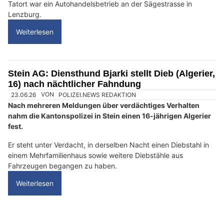
D
Tatort war ein Autohandelsbetrieb an der Sägestrasse in
a
Lenzburg.
n
Weiterlesen
n
w
ä
h
Stein AG: Diensthund Bjarki stellt Dieb (Algerier,
16) nach nächtlicher Fahndung
l
23.06.26
VON
POLIZEI.NEWS REDAKTION
e
Nach mehreren Meldungen über verdächtiges Verhalten
n
nahm die Kantonspolizei in Stein einen 16-jährigen Algerier
S
fest.
i
e
Er steht unter Verdacht, in derselben Nacht einen Diebstahl in
einem Mehrfamilienhaus sowie weitere Diebstähle aus
b
Fahrzeugen begangen zu haben.
i
t
Weiterlesen
t
e
d