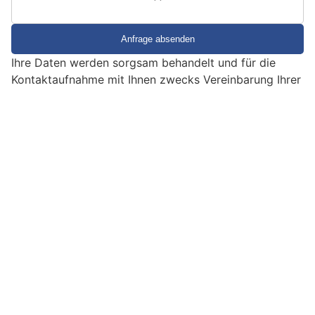
S
i
e
Ihre Daten werden sorgsam behandelt und für die
e
Kontaktaufnahme mit Ihnen zwecks Vereinbarung Ihrer
i
kostenlosen Sicherheitsberatung verwendet.
n
EMPFEHLUNGEN
M
e
n
s
c
h
?
D
a
n
Impressum
|
Ein Projekt der
belmedia
n
w