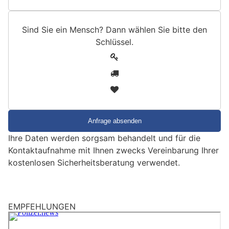
Sind Sie ein Mensch? Dann wählen Sie bitte
den
Schlüssel
.
S
1
i
2
n
3
d
S
i
e
Ihre Daten werden sorgsam behandelt und für die
e
Kontaktaufnahme mit Ihnen zwecks Vereinbarung Ihrer
i
kostenlosen Sicherheitsberatung verwendet.
n
M
e
n
EMPFEHLUNGEN
s
c