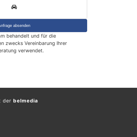
3
m behandelt und für die
en zwecks Vereinbarung Ihrer
eratung verwendet.
 fremdem Auto ertappt –
massliches Deliktsgut