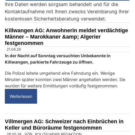
Ihre Daten werden sorgsam behandelt und für die
e
Kontaktaufnahme mit Ihnen zwecks Vereinbarung Ihrer
i
kostenlosen Sicherheitsberatung verwendet.
n
M
Killwangen AG: Anwohnerin meldet verdächtige
e
Männer – Marokkaner &amp; Algerier
n
festgenommen
s
21.06.26
c
In der Nacht auf Sonntag versuchten Unbekannte in
Killwangen, parkierte Fahrzeuge zu öffnen.
h
?
Die Polizei leitete umgehend eine Fahndung ein. Wenige
D
Minuten später konnten zwei Männer angehalten werden. Sie
a
wurden für weitere Ermittlungen vorläufig festgenommen.
n
Weiterlesen
n
w
ä
h
Villmergen AG: Schweizer nach Einbrüchen in
Keller und Büroräume festgenommen
l