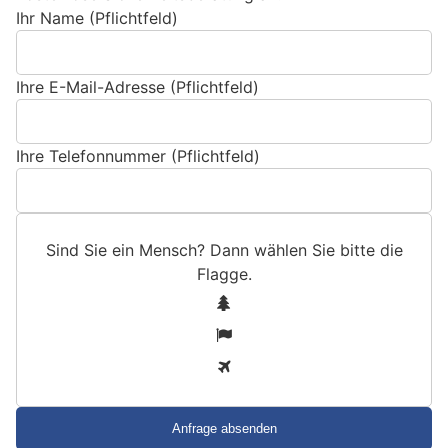
Ihr Name (Pflichtfeld)
Ihre E-Mail-Adresse (Pflichtfeld)
Ihre Telefonnummer (Pflichtfeld)
Sind Sie ein Mensch? Dann wählen Sie bitte
die
Flagge
.
S
1
i
2
n
3
d
S
i
e