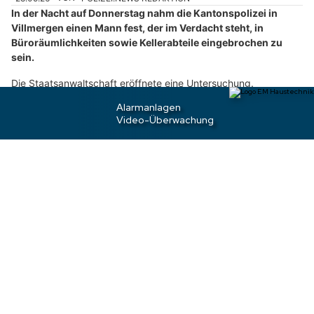
e
n
S
i
e
b
i
t
t
e
d
i
28.05.26
VON
POLIZEI.NEWS REDAKTION
In der Nacht auf Donnerstag nahm die Kantonspolizei in
e
Villmergen einen Mann fest, der im Verdacht steht, in
F
Büroräumlichkeiten sowie Kellerabteile eingebrochen zu
l
sein.
a
g
Die Staatsanwaltschaft eröffnete eine Untersuchung.
g
Weiterlesen
e