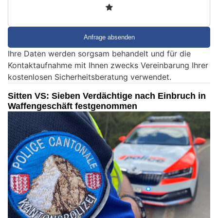
3
d
S
i
e
Ihre Daten werden sorgsam behandelt und für die
e
Kontaktaufnahme mit Ihnen zwecks Vereinbarung Ihrer
i
kostenlosen Sicherheitsberatung verwendet.
n
M
Sitten VS: Sieben Verdächtige nach Einbruch in
e
Waffengeschäft festgenommen
n
s
c
h
?
D
a
n
n