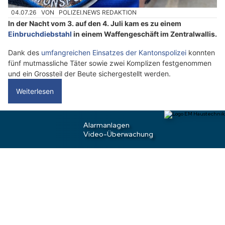
w
ä
04.07.26
VON
POLIZEI.NEWS REDAKTION
In der Nacht vom 3. auf den 4. Juli kam es zu einem
h
Einbruchdiebstahl
in einem Waffengeschäft im Zentralwallis.
l
e
Dank des
umfangreichen Einsatzes der Kantonspolizei
konnten
n
fünf mutmassliche Täter sowie zwei Komplizen festgenommen
S
und ein Grossteil der Beute sichergestellt werden.
i
Weiterlesen
e
b
i
Vogelsang AG: Bewohner überrascht Einbrecher
t
– Diensthund stellt zwei Algerier
t
e
d
a
s
H
a