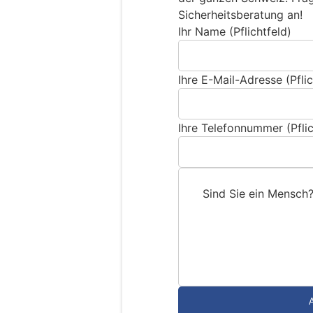
Sicherheitsberatung an!
Ihr Name (Pflichtfeld)
Ihre E-Mail-Adresse (Pflic
Ihre Telefonnummer (Pflic
Sind Sie ein Mensch
S
i
n
d
S
i
e