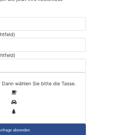
htfeld)
htfeld)
? Dann wählen Sie bitte
die Tasse
.
1
2
3