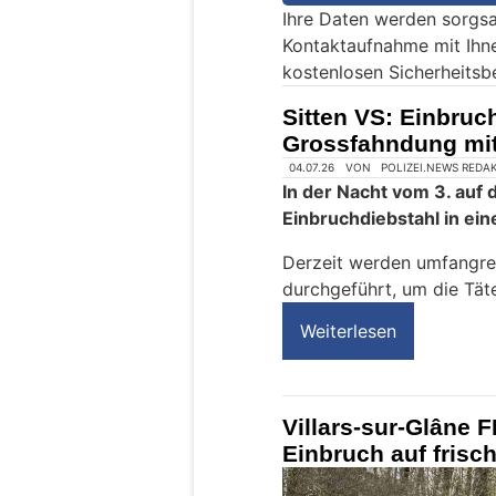
Ihre Daten werden sorgsa
e
Kontaktaufnahme mit Ihn
i
kostenlosen Sicherheitsb
n
M
Sitten VS: Einbruc
e
Grossfahndung mit
n
s
c
h
?
D
a
n
n
w
ä
h
l