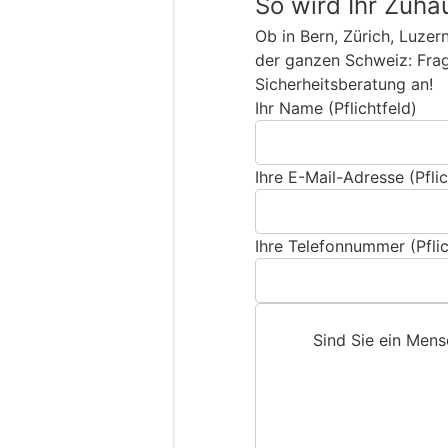
So wird Ihr Zuha
Ob in Bern, Zürich, Luzer
der ganzen Schweiz: Frage
Sicherheitsberatung an!
Ihr Name (Pflichtfeld)
Ihre E-Mail-Adresse (Pflic
Ihre Telefonnummer (Pflic
Sind Sie ein Men
S
i
n