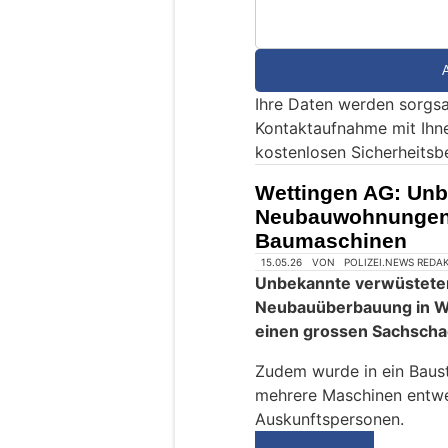
d
S
i
e
Ihre Daten werden sorgsa
e
Kontaktaufnahme mit Ihn
i
kostenlosen Sicherheitsb
n
M
Wettingen AG: Unb
e
Neubauwohnungen 
n
Baumaschinen
s
c
h
?
D
a
n
n
w