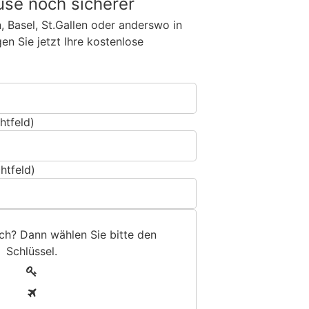
use noch sicherer
n, Basel, St.Gallen oder anderswo in
n Sie jetzt Ihre kostenlose
htfeld)
htfeld)
sch? Dann wählen Sie bitte
den
Schlüssel
.
1
2