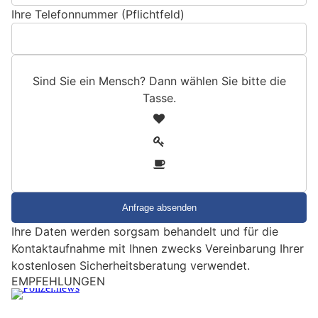
Ihre Telefonnummer (Pflichtfeld)
Sind Sie ein Mensch? Dann wählen Sie bitte
die
Tasse
.
S
1
i
2
n
3
d
S
i
e
Ihre Daten werden sorgsam behandelt und für die
e
Kontaktaufnahme mit Ihnen zwecks Vereinbarung Ihrer
i
kostenlosen Sicherheitsberatung verwendet.
n
EMPFEHLUNGEN
M
e