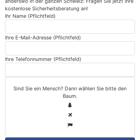
anderswo in der ganzen Schweiz: Fragen Sie jetzt Ihre
kostenlose Sicherheitsberatung an!
Ihr Name (Pflichtfeld)
Ihre E-Mail-Adresse (Pflichtfeld)
Ihre Telefonnummer (Pflichtfeld)
Sind Sie ein Mensch? Dann wählen Sie bitte
den
Baum
.
S
1
i
2
n
3
d
S