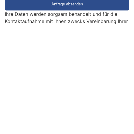
i
e
Ihre Daten werden sorgsam behandelt und für die
e
Kontaktaufnahme mit Ihnen zwecks Vereinbarung Ihrer
i
kostenlosen Sicherheitsberatung verwendet.
n
EMPFEHLUNGEN
M
e
n
s
c
h
?
D
a
n
Impressum
|
Ein Projekt der
belmedia
n
w
ä
h