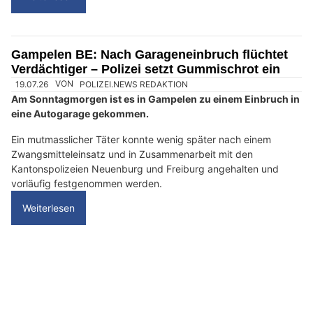
n
n
w
ä
h
l
19.06.26
VON
POLIZEI.NEWS REDAKTION
e
Am Freitagmorgen ist in Gümligen in eine Autogarage
n
eingebrochen worden.
S
i
Die unbekannte Täterschaft entwendete dabei ein Luxusauto
und flüchtete. Die Kantonspolizei Bern hat Ermittlungen
e
aufgenommen. Weitere Abklärungen sind im Gang.
b
i
Weiterlesen
t
t
e
Gampelen BE: Nach Garageneinbruch flüchtet
d
Verdächtiger – Polizei setzt Gummischrot ein
e
n