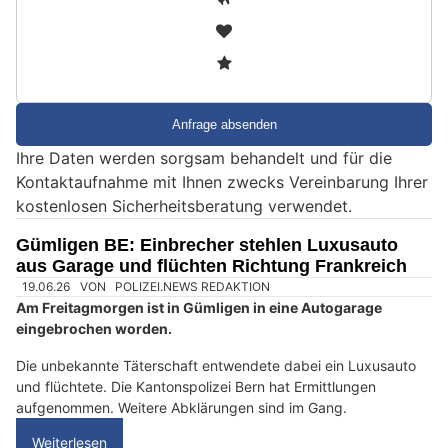
i
2
n
3
d
S
i
e
Ihre Daten werden sorgsam behandelt und für die
e
Kontaktaufnahme mit Ihnen zwecks Vereinbarung Ihrer
i
kostenlosen Sicherheitsberatung verwendet.
n
M
Gümligen BE: Einbrecher stehlen Luxusauto
e
aus Garage und flüchten Richtung Frankreich
n
s
c
h
?
D
a