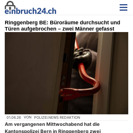
Ringgenberg BE: Büroräume durchsucht und
Türen aufgebrochen – zwei Männer gefasst
01.06.26
VON
POLIZEI.NEWS REDAKTION
Am vergangenen Mittwochabend hat die
Kantonspolizei Bern in Ringgenberg zwei