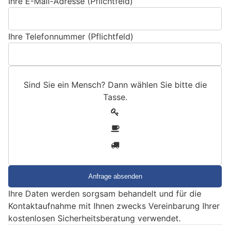
Ihre E-Mail-Adresse (Pflichtfeld)
Ihre Telefonnummer (Pflichtfeld)
Sind Sie ein Mensch? Dann wählen Sie bitte
die
Tasse
.
S
1
i
2
n
3
d
S
i
e
Ihre Daten werden sorgsam behandelt und für die
e
Kontaktaufnahme mit Ihnen zwecks Vereinbarung Ihrer
i
kostenlosen Sicherheitsberatung verwendet.
n