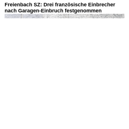
M
Freienbach SZ: Drei französische Einbrecher
e
nach Garagen-Einbruch festgenommen
n
s
c
h
?
D
a
n
n
w
ä
h
l
e
n
S
i