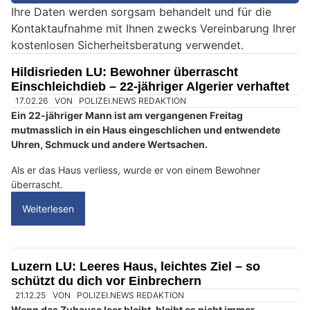
Ihre Daten werden sorgsam behandelt und für die
e
Kontaktaufnahme mit Ihnen zwecks Vereinbarung Ihrer
i
kostenlosen Sicherheitsberatung verwendet.
n
M
Hildisrieden LU: Bewohner überrascht
e
Einschleichdieb – 22-jähriger Algerier verhaftet
n
s
c
h
?
D
a
n
n
w
ä
h
l