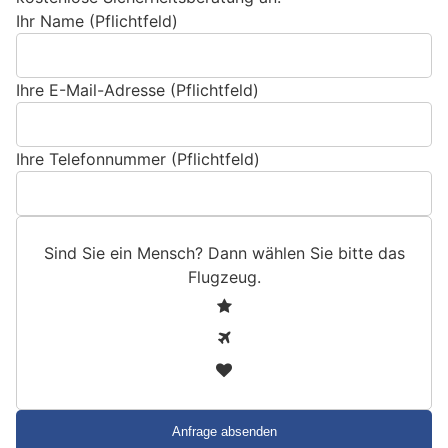
Ihr Name (Pflichtfeld)
Ihre E-Mail-Adresse (Pflichtfeld)
Ihre Telefonnummer (Pflichtfeld)
Sind Sie ein Mensch? Dann wählen Sie bitte
das
Flugzeug
.
S
1
i
2
n
3
d
S
i
e