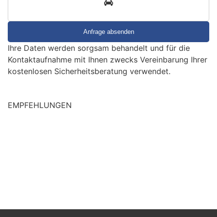
d
S
i
e
Ihre Daten werden sorgsam behandelt und für die
e
Kontaktaufnahme mit Ihnen zwecks Vereinbarung Ihrer
i
kostenlosen Sicherheitsberatung verwendet.
n
EMPFEHLUNGEN
M
e
n
s
c
h
?
D
a
n
n
w