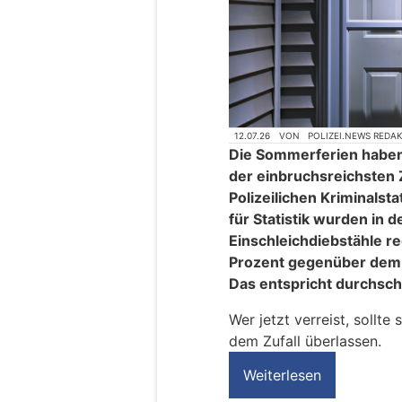
12.07.26
VON
POLIZEI.NEWS REDA
Die Sommerferien haben
der einbruchsreichsten 
Polizeilichen Kriminals
für Statistik wurden in
Einschleichdiebstähle reg
Prozent gegenüber dem 
Das entspricht durchschni
Wer jetzt verreist, sollte
dem Zufall überlassen.
Weiterlesen