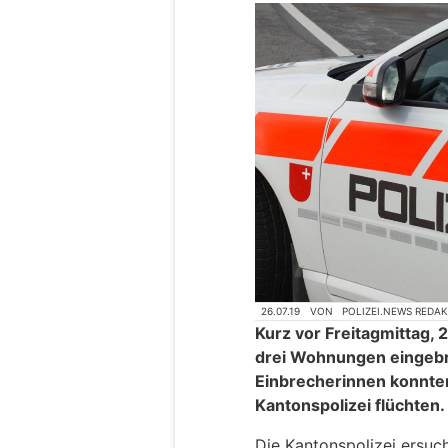
26.07.19
VON
POLIZEI.NEWS REDA
Kurz vor Freitagmittag, 2
drei Wohnungen eingebr
Einbrecherinnen konnten
Kantonspolizei flüchten.
Die Kantonspolizei ersu