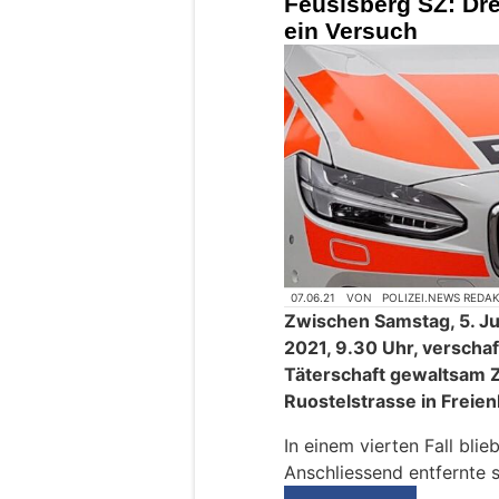
Feusisberg SZ: Dre
ein Versuch
07.06.21
VON
POLIZEI.NEWS REDA
Zwischen Samstag, 5. Jun
2021, 9.30 Uhr, verscha
Täterschaft gewaltsam Z
Ruostelstrasse in Freie
In einem vierten Fall bli
Anschliessend entfernte s