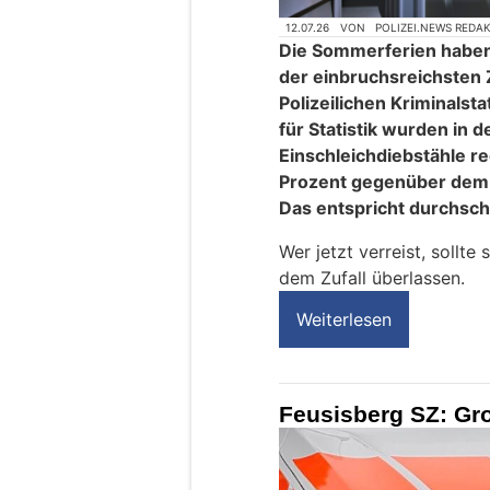
12.07.26
VON
POLIZEI.NEWS REDA
Die Sommerferien haben
der einbruchsreichsten 
Polizeilichen Kriminals
für Statistik wurden in
Einschleichdiebstähle reg
Prozent gegenüber dem 
Das entspricht durchschni
Wer jetzt verreist, sollte
dem Zufall überlassen.
Weiterlesen
Feusisberg SZ: Gr